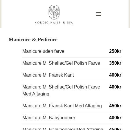
Skip
MAIN
to
content
MENU
Manicure & Pedicure
Manicure uden farve
250kr
Manicure M. Shellac/Gel Polish Farve
350kr
Manicure M. Fransk Kant
400kr
Manicure M. Shellac/Gel Polish Farve
400kr
Med Aftaging
Manicure M. Fransk Kant Med Aftaging
450kr
Manicure M. Babyboomer
400kr
Manicure M. Babyboomer Med Aftaging
450kr