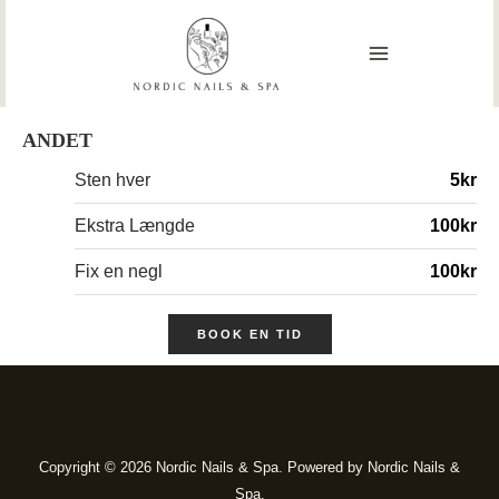
Skip
MAIN
to
content
MENU
ANDET
Sten hver
5kr
Ekstra Længde
100kr
Fix en negl
100kr
BOOK EN TID
Copyright © 2026 Nordic Nails & Spa. Powered by Nordic Nails &
Spa.